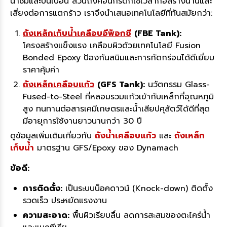
น้ำซึมและปนเปื้อน ส่วนถังคอนกรีตก็ใช้เวลาก่อสร้างนานและ
เสี่ยงต่อการแตกร้าว เราจึงนำเสนอเทคโนโลยีที่ทันสมัยกว่า:
ถังเหล็กเก็บน้ำเคลือบอีพ็อกซี
(FBE Tank):
โครงสร้างแข็งแรง เคลือบผิวด้วยเทคโนโลยี Fusion
Bonded Epoxy ป้องกันสนิมและการกัดกร่อนได้ดีเยี่ยม
ราคาคุ้มค่า
ถังเหล็กเคลือบแก้ว
(GFS Tank):
นวัตกรรม Glass-
Fused-to-Steel ที่หลอมรวมแก้วเข้ากับเหล็กที่อุณหภูมิ
สูง ทนทานต่อสารเคมีเกษตรและน้ำเสียปศุสัตว์ได้ดีที่สุด
มีอายุการใช้งานยาวนานกว่า 30 ปี
ดูข้อมูลเพิ่มเติมเกี่ยวกับ
ถังน้ำเคลือบแก้ว
และ
ถังเหล็ก
เก็บน้ำ
มาตรฐาน GFS/Epoxy ของ Dynamach
ข้อดี:
การติดตั้ง:
เป็นระบบน็อคดาวน์ (Knock-down) ติดตั้ง
รวดเร็ว ประหยัดแรงงาน
ความสะอาด:
พื้นผิวเรียบลื่น ลดการสะสมของตะไคร่น้ำ