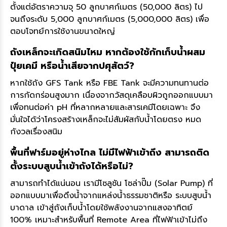
ตั้งแต่อัตราความจุ 50 ลูกบาศก์เมตร (50,000 ลิตร) ไป
จนถึงระดับ 5,000 ลูกบาศก์เมตร (5,000,000 ลิตร) เพื่อ
ตอบโจทย์การใช้งานขนาดใหญ่
ถังเหล็กจะเกิดสนิมไหม หากต้องใช้กักเก็บน้ำผสม
ปุ๋ยเคมี หรือน้ำเสียจากปศุสัตว์?
หากใช้ถัง GFS Tank หรือ FBE Tank จะมีความทนทานต่อ
การกัดกร่อนสูงมาก เนื่องจากวัสดุเคลือบผิวถูกออกแบบมา
เพื่อทนต่อค่า pH ที่หลากหลายและสารเคมีโดยเฉพาะ จึง
มั่นใจได้ว่าโครงสร้างเหล็กจะไม่สัมผัสกับน้ำโดยตรง หมด
กังวลเรื่องสนิม
พื้นที่ฟาร์มอยู่ห่างไกล ไม่มีไฟฟ้าเข้าถึง สามารถติด
ตั้งระบบสูบน้ำเข้าถังได้หรือไม่?
สามารถทำได้แน่นอน เรามีโซลูชัน โซล่าปั๊ม (Solar Pump) ที่
ออกแบบมาเพื่อดึงน้ำจากแหล่งน้ำธรรมชาติหรือ ระบบสูบน้ำ
บาดาล เข้าสู่ถังเก็บน้ำโดยใช้พลังงานจากแสงอาทิตย์
100% เหมาะสำหรับพื้นที่ Remote Area ที่ไฟฟ้าเข้าไม่ถึง