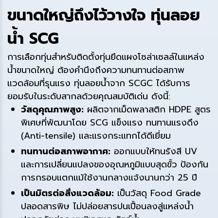
ขนาดใหญ่ถึงไว้วางใจ ทุ่นลอย
น้ำ SCG
การเลือกทุ่นสำหรับติดตั้งทุ่นยึดแผงโซล่าเซลล์ในแหล่ง
น้ำขนาดใหญ่ ต้องคำนึงถึงความทนทานต่อสภาพ
แวดล้อมที่รุนแรง ทุ่นลอยน้ำจาก SCGC ได้รับการ
ยอมรับในระดับสากลด้วยคุณสมบัติเด่น ดังนี้:
วัสดุคุณภาพสูง:
ผลิตจากเม็ดพลาสติก HDPE สูตร
พิเศษที่พัฒนาโดย SCG แข็งแรง ทนทานแรงดึง
(Anti-tensile) และแรงกระแทกได้ดีเยี่ยม
ทนทานต่อสภาพอากาศ:
ออกแบบให้ทนรังสี UV
และการเปลี่ยนแปลงของอุณหภูมิแบบสุดขั้ว ป้องกัน
การกรอบแตกแม้ใช้งานกลางแจ้งนานกว่า 25 ปี
เป็นมิตรต่อสิ่งแวดล้อม:
เป็นวัสดุ Food Grade
ปลอดสารพิษ ไม่ปล่อยสารปนเปื้อนลงสู่แหล่งน้ำ