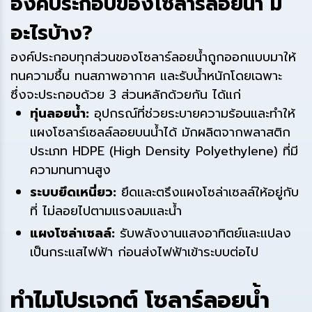
องค์ประกอบของโซลาร์ลอยน้ำ มี
อะไรบ้าง?
องค์ประกอบทุกส่วนของโซลาร์ลอยน้ำถูกออกแบบมาให้
ทนความชื้น ทนสภาพอากาศ และรับน้ำหนักโดยเฉพาะ
ซึ่งจะประกอบด้วย 3 ส่วนหลักด้วยกัน ได้แก่
ทุ่นลอยน้ำ:
อุปกรณ์ที่ช่วยระบายความร้อนและทำให้
แผงโซลาร์เซลล์ลอยบนน้ำได้ มักผลิตจากพลาสติก
ประเภท HDPE (High Density Polyethylene) ที่มี
ความทนทานสูง
ระบบยึดเหนี่ยว:
ยึดและตรึงแผงโซล่าเซลล์ให้อยู่กับ
ที่ ไม่ลอยไปตามแรงลมและน้ำ
แผงโซล่าเซลล์:
รับพลังงานแสงอาทิตย์และแปลง
เป็นกระแสไฟฟ้า ก่อนส่งไฟฟ้าเข้าระบบต่อไป
ทำไมโปรเจกต์ โซลาร์ลอยน้ำ