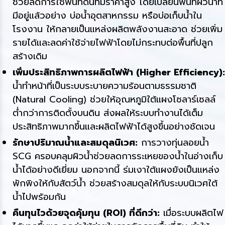
ช่วยลดการใช้พื้นที่ดินที่มีราคาสูง โดยเปลี่ยนพื้นที่ผิวน้ำที่
มีอยู่แล้วอย่าง บ่อน้ำอุตสาหกรรม หรือบ่อเก็บน้ำใน
โรงงาน ให้กลายเป็นแหล่งผลิตพลังงานสะอาด ช่วยเพิ่ม
รายได้และลดค่าใช้จ่ายไฟฟ้าโดยไม่กระทบต่อพื้นที่ปลูก
สร้างเดิม
เพิ่มประสิทธิภาพการผลิตไฟฟ้า (Higher Efficiency):
น้ำทำหน้าที่เป็นระบบระบายความร้อนตามธรรมชาติ
(Natural Cooling) ช่วยให้อุณหภูมิใต้แผงโซลาร์เซลล์
ต่ำกว่าการติดตั้งบนดิน ส่งผลให้ระบบทำงานได้เต็ม
ประสิทธิภาพมากขึ้นและผลิตไฟฟ้าได้สูงขึ้นอย่างชัดเจน
รักษาปริมาณน้ำและสมดุลนิเวศ:
การวางทุ่นลอยน้ำ
SCG ครอบคลุมผิวน้ำช่วยลดการระเหยของน้ำในอ่างเก็บ
น้ำได้อย่างดีเยี่ยม นอกจากนี้ ร่มเงาใต้แผงยังเป็นแหล่ง
พักพิงให้กับสัตว์น้ำ ช่วยสร้างสมดุลให้กับระบบนิเวศใต้
น้ำไปพร้อมกัน
คืนทุนไวด้วยจุดคุ้มทุน (ROI) ที่ดีกว่า:
เมื่อระบบผลิตไฟ