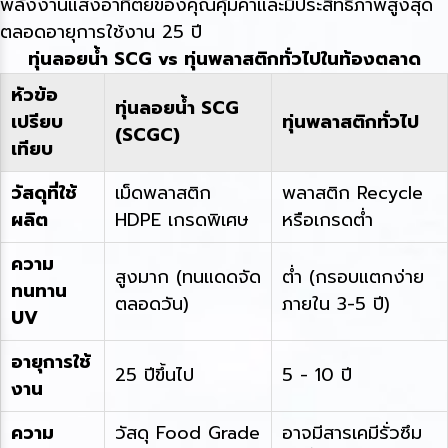
พลังงานแสงอาทิตย์ของคุณคุ้มค่าและมีประสิทธิภาพสูงสุด
ตลอดอายุการใช้งาน 25 ปี
ทุ่นลอยน้ำ SCG vs ทุ่นพลาสติกทั่วไปในท้องตลาด
หัวข้อ
ทุ่นลอยน้ำ SCG
เปรียบ
ทุ่นพลาสติกทั่วไป
(SCGC)
เทียบ
วัสดุที่ใช้
เม็ดพลาสติก
พลาสติก Recycle
ผลิต
HDPE เกรดพิเศษ
หรือเกรดต่ำ
ความ
สูงมาก (ทนแดดจัด
ต่ำ (กรอบแตกง่าย
ทนทาน
ตลอดวัน)
ภายใน 3-5 ปี)
UV
อายุการใช้
25 ปีขึ้นไป
5 - 10 ปี
งาน
ความ
วัสดุ Food Grade
อาจมีสารเคมีรั่วซึม