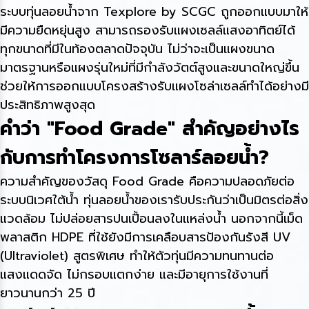
ระบบทุ่นลอยน้ำจาก Texplore by SCGC ถูกออกแบบมาให้
มีความยืดหยุ่นสูง สามารถรองรับแผงเซลล์แสงอาทิตย์ได้
ทุกขนาดที่มีในท้องตลาดปัจจุบัน ไม่ว่าจะเป็นแผงขนาด
มาตรฐานหรือแผงรุ่นใหม่ที่มีกำลังวัตต์สูงและขนาดใหญ่ขึ้น
ช่วยให้การออกแบบโครงสร้างรับแผงโซล่าเซลล์ทำได้อย่างมี
ประสิทธิภาพสูงสุด
คำว่า "Food Grade" สำคัญอย่างไร
กับการทำโครงการโซลาร์ลอยน้ำ?
ความสำคัญของวัสดุ Food Grade คือความปลอดภัยต่อ
ระบบนิเวศใต้น้ำ ทุ่นลอยน้ำของเรารับประกันว่าเป็นมิตรต่อสิ่ง
แวดล้อม ไม่ปล่อยสารปนเปื้อนลงในแหล่งน้ำ นอกจากนี้เม็ด
พลาสติก HDPE ที่ใช้ยังมีการเคลือบสารป้องกันรังสี UV
(Ultraviolet) สูตรพิเศษ ทำให้ตัวทุ่นมีความทนทานต่อ
แสงแดดจัด ไม่กรอบแตกง่าย และมีอายุการใช้งานที่
ยาวนานกว่า 25 ปี