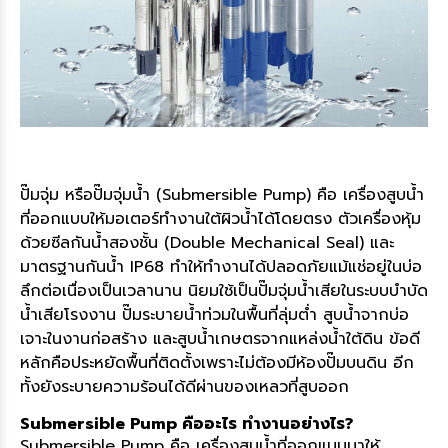
ปั๊มจุ่ม หรือปั๊มจุ่มน้ำ (Submersible Pump) คือ เครื่องสูบน้ำ
ที่ออกแบบให้มอเตอร์ทำงานใต้ผิวน้ำได้โดยตรง ตัวเครื่องหุ้ม
ด้วยซีลกันน้ำสองชั้น (Double Mechanical Seal) และ
มาตรฐานกันน้ำ IP68 ทำให้ทำงานได้ปลอดภัยแม้แช่อยู่ในบ่อ
ลึกต่อเนื่องเป็นเวลานาน นิยมใช้เป็นปั๊มจุ่มน้ำเสียในระบบบำบัด
น้ำเสียโรงงาน ปั๊มระบายน้ำท่วมในพื้นที่ลุ่มต่ำ สูบน้ำจากบ่อ
เจาะในงานก่อสร้าง และสูบน้ำเกษตรจากแหล่งน้ำใต้ดิน ข้อดี
หลักคือประหยัดพื้นที่ติดตั้งเพราะไม่ต้องมีห้องปั๊มบนดิน อีก
ทั้งยังระบายความร้อนได้ดีผ่านของเหลวที่สูบออก
Submersible Pump คืออะไร ทำงานอย่างไร?
Submersible Pump คือ เครื่องสูบน้ำที่ออกแบบมาให้