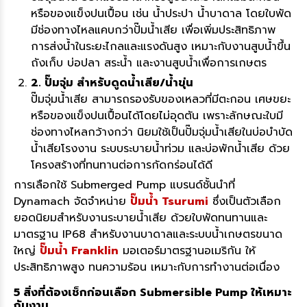
หรือของแข็งปนเปื้อน เช่น น้ำประปา น้ำบาดาล โดยใบพัด
มีช่องทางไหลแคบกว่าปั๊มน้ำเสีย เพื่อเพิ่มประสิทธิภาพ
การส่งน้ำในระยะไกลและแรงดันสูง เหมาะกับงานสูบน้ำขึ้น
ถังเก็บ บ่อปลา สระน้ำ และงานสูบน้ำเพื่อการเกษตร
2. ปั๊มจุ่ม สำหรับดูดน้ำเสีย/น้ำขุ่น
ปั๊มจุ่มน้ำเสีย สามารถรองรับของเหลวที่มีตะกอน เศษขยะ
หรือของแข็งปนเปื้อนได้โดยไม่อุดตัน เพราะลักษณะใบมี
ช่องทางไหลกว้างกว่า นิยมใช้เป็นปั๊มจุ่มน้ำเสียในบ่อบำบัด
น้ำเสียโรงงาน ระบบระบายน้ำท่วม และบ่อพักน้ำเสีย ด้วย
โครงสร้างที่ทนทานต่อการกัดกร่อนได้ดี
การเลือกใช้ Submerged Pump แบรนด์ชั้นนำที่
Dynamach จัดจำหน่าย
ปั๊มน้ำ Tsurumi
ซึ่งเป็นตัวเลือก
ยอดนิยมสำหรับงานระบายน้ำเสีย ด้วยใบพัดทนทานและ
มาตรฐาน IP68 สำหรับงานบาดาลและระบบน้ำเกษตรขนาด
ใหญ่
ปั๊มน้ำ Franklin
มอเตอร์มาตรฐานอเมริกัน ให้
ประสิทธิภาพสูง ทนความร้อน เหมาะกับการทำงานต่อเนื่อง
5 สิ่งที่ต้องเช็กก่อนเลือก Submersible Pump ให้เหมาะ
กับงาน