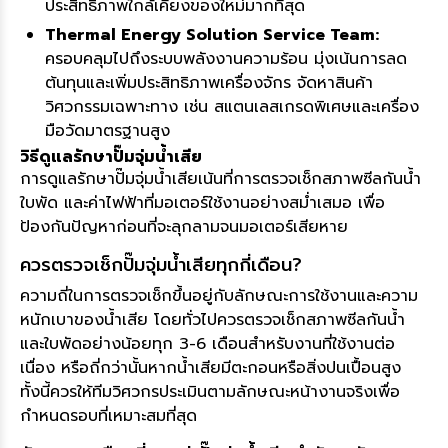
ประสิทธิภาพใกล้เคียงของใหม่มากที่สุด
Thermal Energy Solution Service Team:
ครอบคลุมไปถึงระบบพลังงานความร้อน มุ่งเน้นการลด
ต้นทุนและเพิ่มประสิทธิภาพเครื่องจักร จัดหาสินค้า
วิศวกรรมเฉพาะทาง เช่น สแตนเลสเกรดพิเศษและเครื่อง
มือวัดมาตรฐานสูง
วิธีดูแลรักษาปั๊มจุ่มน้ำเสีย
การดูแลรักษาปั๊มจุ่มน้ำเสียเน้นที่การตรวจเช็กสภาพซีลกันน้ำ
ใบพัด และค่าไฟฟ้าที่มอเตอร์ใช้งานอย่างสม่ำเสมอ เพื่อ
ป้องกันปัญหาก่อนที่จะลุกลามจนมอเตอร์เสียหาย
ควรตรวจเช็กปั๊มจุ่มน้ำเสียทุกกี่เดือน?
ความถี่ในการตรวจเช็กขึ้นอยู่กับลักษณะการใช้งานและความ
หนักเบาของน้ำเสีย โดยทั่วไปควรตรวจเช็กสภาพซีลกันน้ำ
และใบพัดอย่างน้อยทุก 3-6 เดือนสำหรับงานที่ใช้งานต่อ
เนื่อง หรือถี่กว่านั้นหากน้ำเสียมีตะกอนหรือสิ่งปนเปื้อนสูง
ทั้งนี้ควรให้ทีมวิศวกรประเมินตามลักษณะหน้างานจริงเพื่อ
กำหนดรอบที่เหมาะสมที่สุด