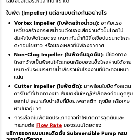
เสี่ยงมอเตอร์ไหม้จากน้ำเข้าได้
ใบพัด (Impeller) แต่ละแบบต่างกันอย่างไร
Vortex Impeller (ใบพัดสร้างน้ำวน):
อาศัยแรง
เหวี่ยงสร้างกระแสน้ำวนดึงของเสียผ่านตัวปั๊มโดยไม่
สัมผัสใบพัดโดยตรง เหมาะกับน้ำที่มีสิ่งเจือปนขนาดใหญ่
ตะกอนใยยาว หรือของเหลวที่มีฟองอากาศ
Non-Clog Impeller (ใบพัดกันอุดตัน):
มีช่องทาง
ไหลกว้างเป็นพิเศษให้ตะกอนหรือของแข็งไหลผ่านได้ง่าย
เหมาะกับระบบระบายน้ำเสียรวมในโรงงานที่มีตะกอนหนา
แน่น
Cutter Impeller (ใบพัดตัด):
มาพร้อมใบมีดทังสเตน
คาร์ไบด์ที่ปากทางเข้า สับขยะชิ้นใหญ่ให้เล็กลงก่อนถูกสูบ
ออกไป เหมาะกับน้ำเสียที่มีขยะพลาสติก ถุงมือ หรือเศษ
ผ้าปนอยู่มาก
การเลือกใบพัดผิดประเภทอาจทำให้เกิดการอุดตันและ
กระทบต่อ
Flow Rate
ของระบบโดยตรง
บริการออกแบบและติดตั้ง Submersible Pump ครบ
วงจรโดยวิศวกร