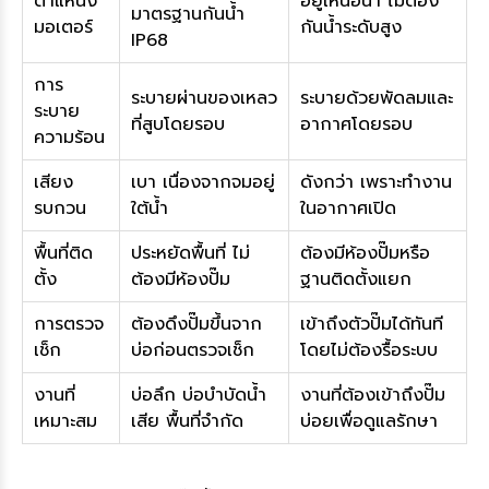
ตำแหน่ง
อยู่เหนือน้ำ ไม่ต้อง
มาตรฐานกันน้ำ
มอเตอร์
กันน้ำระดับสูง
IP68
การ
ระบายผ่านของเหลว
ระบายด้วยพัดลมและ
ระบาย
ที่สูบโดยรอบ
อากาศโดยรอบ
ความร้อน
เสียง
เบา เนื่องจากจมอยู่
ดังกว่า เพราะทำงาน
รบกวน
ใต้น้ำ
ในอากาศเปิด
พื้นที่ติด
ประหยัดพื้นที่ ไม่
ต้องมีห้องปั๊มหรือ
ตั้ง
ต้องมีห้องปั๊ม
ฐานติดตั้งแยก
การตรวจ
ต้องดึงปั๊มขึ้นจาก
เข้าถึงตัวปั๊มได้ทันที
เช็ก
บ่อก่อนตรวจเช็ก
โดยไม่ต้องรื้อระบบ
งานที่
บ่อลึก บ่อบำบัดน้ำ
งานที่ต้องเข้าถึงปั๊ม
เหมาะสม
เสีย พื้นที่จำกัด
บ่อยเพื่อดูแลรักษา