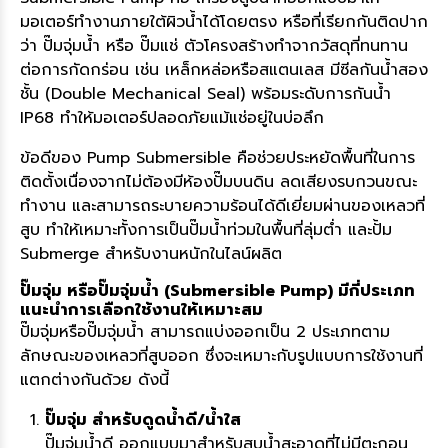
มอเตอร์ทำงานภายใต้ผิวน้ำได้โดยตรง หรือที่เรียกกันติดปาก
ว่า ปั๊มจุ่มน้ำ หรือ ปั๊มแช่ ตัวโครงสร้างทำจากวัสดุที่ทนทาน
ต่อการกัดกร่อน เช่น เหล็กหล่อหรือสแตนเลส มีซีลกันน้ำสอง
ชั้น (Double Mechanical Seal) พร้อมระดับการกันน้ำ
IP68 ทำให้มอเตอร์ปลอดภัยแม้แช่อยู่ในบ่อลึก
ข้อดีของ Pump Submersible คือช่วยประหยัดพื้นที่ในการ
ติดตั้งเนื่องจากไม่ต้องมีห้องปั๊มบนดิน ลดเสียงรบกวนขณะ
ทำงาน และสามารถระบายความร้อนได้ดีเยี่ยมผ่านของเหลวที่
สูบ ทำให้เหมาะทั้งการเป็นปั๊มน้ำท่วมในพื้นที่ลุ่มต่ำ และปั้ม
Submerge สำหรับงานหนักในไลน์ผลิต
ปั๊มจุ่ม หรือปั๊มจุ่มน้ำ (Submersible Pump) มีกี่ประเภท
แนะนำการเลือกใช้งานให้เหมาะสม
ปั๊มจุ่มหรือปั๊มจุ่มน้ำ สามารถแบ่งออกเป็น 2 ประเภทตาม
ลักษณะของเหลวที่สูบออก ซึ่งจะเหมาะกับรูปแบบการใช้งานที่
แตกต่างกันด้วย ดังนี้
ปั๊มจุ่ม สำหรับดูดน้ำดี/น้ำใส
ปั๊มจุ่มน้ำดี ออกแบบมาสำหรับสูบน้ำสะอาดที่ไม่มีตะกอน