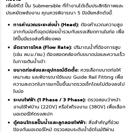
เพื่อให้ได้ ปั๊ม Submersible ที่ทำงานได้เต็มประสิทธิภาพและ
ประหยัดพลังงาน คุณควรพิจารณา 5 ปัจจัยหลักดังนี้:
การคำนวณระยะส่งน้ำ (Head):
ต้องคำนวณความสูง
จากก้นบ่อถึงจุดปล่อยน้ำรวมกับแรงเสียดทานในท่อ เพื่อ
ให้ปั๊มมีแรงส่งที่เพียงพอ
อัตราการไหล (Flow Rate):
ปริมาณน้ำที่ต้องการสูบ
(เช่น ลบ.ม./ชม.) ต้องสอดคล้องกับขนาดบ่อและความเร็ว
ในการเติมน้ำเข้า
ขนาดท่อส่งและอุปกรณ์ติดตั้ง:
ควรเลือกขนาดท่อให้
เหมาะสม และพิจารณาใช้ระบบ Guide Rail Fitting เพื่อ
ความสะดวกในการยกปั๊มขึ้นมาตรวจเช็กโดยไม่ต้องลงไป
ในบ่อ
ระบบไฟฟ้า (1 Phase / 3 Phase):
ตรวจสอบว่าหน้า
งานใช้ไฟบ้าน (220V) หรือไฟโรงงาน (380V) เพื่อเลือก
มอเตอร์ให้ตรงสเปก
ตู้คอนโทรลปั๊มน้ำและลูกลอยไฟฟ้า:
สิ่งสำคัญที่ช่วย
ป้องกันมอเตอร์ไหม้ ตรวจสอบระดับน้ำอัตโนมัติผ่าน