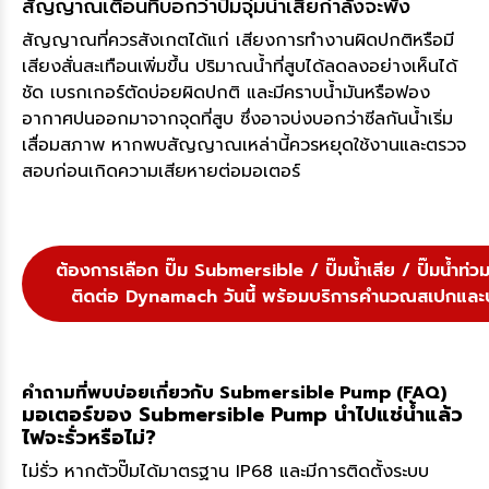
สัญญาณเตือนที่บอกว่าปั๊มจุ่มน้ำเสียกำลังจะพัง
สัญญาณที่ควรสังเกตได้แก่ เสียงการทำงานผิดปกติหรือมี
เสียงสั่นสะเทือนเพิ่มขึ้น ปริมาณน้ำที่สูบได้ลดลงอย่างเห็นได้
ชัด เบรกเกอร์ตัดบ่อยผิดปกติ และมีคราบน้ำมันหรือฟอง
อากาศปนออกมาจากจุดที่สูบ ซึ่งอาจบ่งบอกว่าซีลกันน้ำเริ่ม
เสื่อมสภาพ หากพบสัญญาณเหล่านี้ควรหยุดใช้งานและตรวจ
สอบก่อนเกิดความเสียหายต่อมอเตอร์
ต้องการเลือก ปั๊ม Submersible / ปั๊มน้ำเสีย / ปั๊มน้ำท่ว
ติดต่อ Dynamach วันนี้ พร้อมบริการคำนวณสเปกและป
คำถามที่พบบ่อยเกี่ยวกับ Submersible Pump (FAQ)
มอเตอร์ของ Submersible Pump นำไปแช่น้ำแล้ว
ไฟจะรั่วหรือไม่?
ไม่รั่ว หากตัวปั๊มได้มาตรฐาน IP68 และมีการติดตั้งระบบ