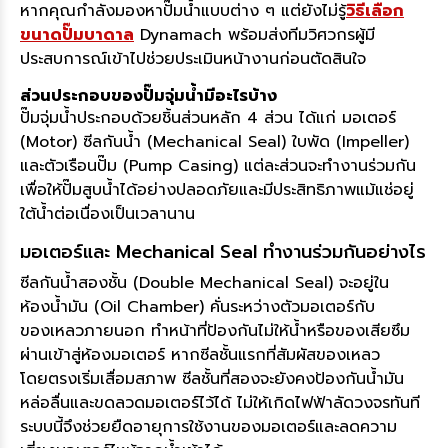
หากคุณกำลังมองหาปั๊มน้ำแบบต่าง ๆ แต่ยังไม่รู้
วิธีเลือก
ขนาดปั๊มบาดาล
Dynamach พร้อมส่งทีมวิศวกรผู้มี
ประสบการณ์เข้าไปช่วยประเมินหน้างานก่อนตัดสินใจ
ส่วนประกอบของปั๊มจุ่มน้ำมีอะไรบ้าง
ปั๊มจุ่มน้ำประกอบด้วยชิ้นส่วนหลัก 4 ส่วน ได้แก่ มอเตอร์
(Motor) ซีลกันน้ำ (Mechanical Seal) ใบพัด (Impeller)
และตัวเรือนปั๊ม (Pump Casing) แต่ละส่วนจะทำงานร่วมกัน
เพื่อให้ปั๊มสูบน้ำได้อย่างปลอดภัยและมีประสิทธิภาพแม้แช่อยู่
ใต้น้ำต่อเนื่องเป็นเวลานาน
มอเตอร์และ Mechanical Seal ทำงานร่วมกันอย่างไร
ซีลกันน้ำสองชั้น (Double Mechanical Seal) จะอยู่ใน
ห้องน้ำมัน (Oil Chamber) คั่นระหว่างตัวมอเตอร์กับ
ของเหลวภายนอก ทำหน้าที่ป้องกันไม่ให้น้ำหรือของเสียซึม
ผ่านเข้าสู่ห้องมอเตอร์ หากซีลชั้นแรกที่สัมผัสของเหลว
โดยตรงเริ่มเสื่อมสภาพ ซีลชั้นที่สองจะยังคงป้องกันน้ำมัน
หล่อลื่นและขดลวดมอเตอร์ไว้ได้ ไม่ให้เกิดไฟฟ้าลัดวงจรทันที
ระบบนี้จึงช่วยยืดอายุการใช้งานของมอเตอร์และลดความ