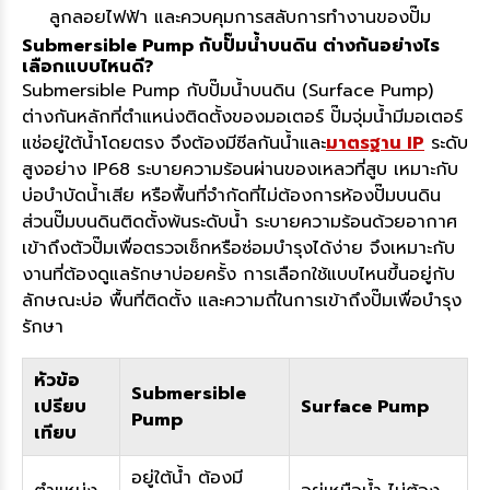
ลูกลอยไฟฟ้า และควบคุมการสลับการทำงานของปั๊ม
Submersible Pump กับปั๊มน้ำบนดิน ต่างกันอย่างไร
เลือกแบบไหนดี?
Submersible Pump กับปั๊มน้ำบนดิน (Surface Pump)
ต่างกันหลักที่ตำแหน่งติดตั้งของมอเตอร์ ปั๊มจุ่มน้ำมีมอเตอร์
แช่อยู่ใต้น้ำโดยตรง จึงต้องมีซีลกันน้ำและ
มาตรฐาน IP
ระดับ
สูงอย่าง IP68 ระบายความร้อนผ่านของเหลวที่สูบ เหมาะกับ
บ่อบำบัดน้ำเสีย หรือพื้นที่จำกัดที่ไม่ต้องการห้องปั๊มบนดิน
ส่วนปั๊มบนดินติดตั้งพ้นระดับน้ำ ระบายความร้อนด้วยอากาศ
เข้าถึงตัวปั๊มเพื่อตรวจเช็กหรือซ่อมบำรุงได้ง่าย จึงเหมาะกับ
งานที่ต้องดูแลรักษาบ่อยครั้ง การเลือกใช้แบบไหนขึ้นอยู่กับ
ลักษณะบ่อ พื้นที่ติดตั้ง และความถี่ในการเข้าถึงปั๊มเพื่อบำรุง
รักษา
หัวข้อ
Submersible
เปรียบ
Surface Pump
Pump
เทียบ
อยู่ใต้น้ำ ต้องมี