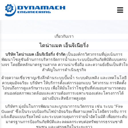
เกี่ยวกับเรา
ไดน่าแมค เอ็นจิเนียริ่ง
บริษัท ไดน่าแมค เอ็นจิเนียริ่ง จำกัด
เป็นองค์กรวิศวกรรมที่มุ่งเน้นการ
พัฒนาโซลูชันด้านการบริหารจัดการน้ำและระบบป้องกันภัยพิบัติแบบครบ
วงจร โดยยึดหลักมาตรฐานสากล ความน่าเชื่อถือ และความยั่งยืนเป็นหัวใจ
สำคัญในการดำเนินธุรกิจ
ด้วยความเชี่ยวชาญเชิงลึกด้านระบบปั๊มน้ำ ระบบดับเพลิง และเทคโนโลยี
ควบคุมอัจฉริยะ บริษัทฯ ให้บริการตั้งแต่การออกแบบ วิศวกรรม การติดตั้ง
ไปจนถึงการดูแลรักษาระบบ เพื่อให้มั่นใจว่าโซลูชันที่ส่งมอบสามารถตอบ
สนองต่อสภาพแวดล้อมและความต้องการเฉพาะของแต่ละโครงการได้
อย่างมีประสิทธิภาพสูงสุด
บริษัทฯ มุ่งมั่นในการพัฒนาและบูรณาการนวัตกรรม เช่น ระบบ “Fire
Guard” ซึ่งเป็นระบบป้องกันไฟป่าอัจฉริยะที่ผสานเทคโนโลยีตรวจจับ การ
แจ้งเตือนแบบเรียลไทม์ และระบบควบคุมการจ่ายน้ำอัตโนมัติ เพื่อยกระดับ
มาตรฐานการป้องกันภัยพิบัติและลดผลกระทบต่อทรัพยากรธรรมชาติ
ชุมชน และเศรษฐกิจในระยะยาว