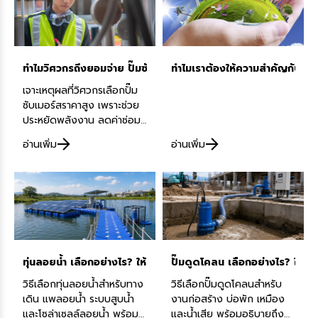
ทำไมวิศวกรถึงยอมจ่าย ปั๊มซับเมอร์ส ราคา สูงกว่าเพื่อแลกกับความค
ทำไมเราต้องให้ความสำคัญกับการ
เจาะเหตุผลที่วิศวกรเลือกปั๊ม
ซับเมอร์สราคาสูง เพราะช่วย
ประหยัดพลังงาน ลดค่าซ่อม
และใช้งานได้นาน พร้อม
อ่านเพิ่ม
อ่านเพิ่ม
แนะนำยี่ห้อปั๊มซับเมอร์
Dynamach ที่เหมาะกับงาน
อุตสาหกรรม
ทุ่นลอยน้ำ เลือกอย่างไร? ให้ปลอดภัย ทนแดด และเหมาะกับงานจริ
ปั๊มดูดโคลน เลือกอย่างไร? ให้ท
วิธีเลือกทุ่นลอยน้ำสำหรับทาง
วิธีเลือกปั๊มดูดโคลนสำหรับ
เดิน แพลอยน้ำ ระบบสูบน้ำ
งานก่อสร้าง บ่อพัก เหมือง
และโซล่าเซลล์ลอยน้ำ พร้อม
และน้ำเสีย พร้อมอธิบายถึง