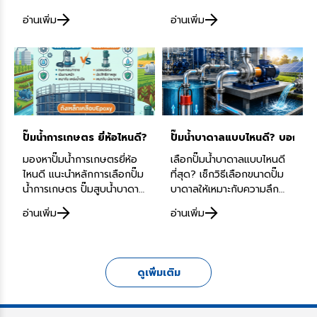
กับอธิบายวัสดุ HDPE การติด
ขนาดท่อ ใบพัด ตะกอน และ
อ่านเพิ่ม
อ่านเพิ่ม
ตั้ง และ SCGC Floating
หลักการเลือกปั๊มน้ำ Tsurumi
โดย Dynamach
โดยทีมวิศวกรจาก
Engineering
Dynamach
ปั๊มน้ำการเกษตร ยี่ห้อไหนดี? เปรียบเทียบสเปกปั๊มสูบน้ำบาดาลเพ
ปั๊มน้ำบาดาลแบบไหนดี? บอกวิธีเ
มองหาปั๊มน้ำการเกษตรยี่ห้อ
เลือกปั๊มน้ำบาดาลแบบไหนดี
ไหนดี แนะนำหลักการเลือกปั๊ม
ที่สุด? เช็กวิธีเลือกขนาดปั๊ม
น้ำการเกษตร ปั๊มสูบน้ำบาดาล
บาดาลให้เหมาะกับความลึก
พร้อมเปรียบเทียบปั๊ม
และ ปริมาณน้ำ พร้อมเทคนิค
อ่านเพิ่ม
อ่านเพิ่ม
Tsurumi ปั๊ม Franklin และ
ป้องกันปั๊มติดบ่อจาก
ทริคเลือกถังน้ำให้เหมาะกับ
Dynamach ผู้เชี่ยวชาญเรื่อง
งาน
ปั๊มน้ำ
ดูเพิ่มเติม