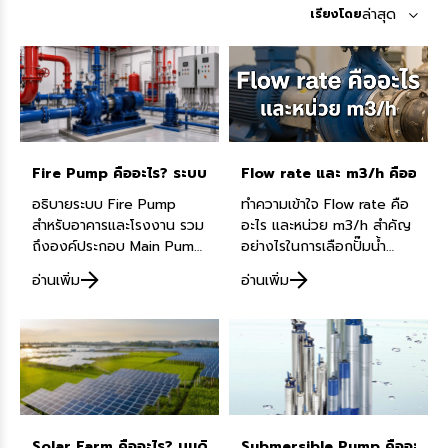
ล่าสุด
เรียงโดย
Fire Pump คืออะไร? ระบบปั๊มดับเพลิงที่อาคารและโรงงานต้องเข้
Flow rate และ m3/h คืออะไร? 
อธิบายระบบ Fire Pump
ทำความเข้าใจ Flow rate คือ
สำหรับอาคารและโรงงาน รวม
อะไร และหน่วย m3/h สำคัญ
ถึงองค์ประกอบ Main Pump,
อย่างไรในการเลือกปั๊มน้ำ
Jockey Pump, Controller,
Franklin และ ปั๊มน้ำ Tsurumi
อ่านเพิ่ม
อ่านเพิ่ม
ถังน้ำดับเพลิง พร้อมแนวคิด
เพื่อประสิทธิภาพสูงสุดในงาน
ตาม NFPA 20
วิศวกรรมและการออกแบบ
ระบบน้ำ
Solar Farm คืออะไร? บนดิน vs ลอยน้ำ เปรียบเทียบข้อดี ข้อเสีย
Submersible Pump คืออะไร? ปั๊มจ