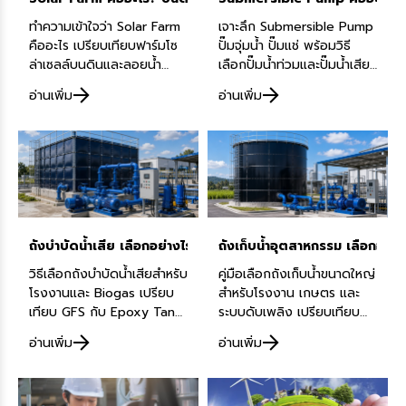
ทำความเข้าใจว่า Solar Farm
เจาะลึก Submersible Pump
คืออะไร เปรียบเทียบฟาร์มโซ
ปั๊มจุ่มน้ำ ปั๊มแช่ พร้อมวิธี
ล่าเซลล์บนดินและลอยน้ำ
เลือกปั๊มน้ำท่วมและปั๊มน้ำเสีย
ข้อดี ข้อจำกัด ระยะเวลาคืน
อุตสาหกรรมครบจบในที่เดียว
อ่านเพิ่ม
อ่านเพิ่ม
ทุน เพื่อลงทุนให้เหมาะกับพื้นที่
โดยทีมวิศวกร Dynamach
และเป้าหมายของโครงการ
ถังบำบัดน้ำเสีย เลือกอย่างไร? ให้ทนสารเคมีและเหมาะกับระบบจริง
ถังเก็บน้ำอุตสาหกรรม เลือกอย่
วิธีเลือกถังบำบัดน้ำเสียสำหรับ
คู่มือเลือกถังเก็บน้ำขนาดใหญ่
โรงงานและ Biogas เปรียบ
สำหรับโรงงาน เกษตร และ
เทียบ GFS กับ Epoxy Tank
ระบบดับเพลิง เปรียบเทียบ
พร้อมวิธีคำนวณขนาดถัง
Epoxy Tank กับ GFS Tank
อ่านเพิ่ม
อ่านเพิ่ม
HRT และเลือกปั๊มน้ำเสียที่
ของ YHR โดย Dynamach
เหมาะ โดยทีมวิศวกร
Dynamach